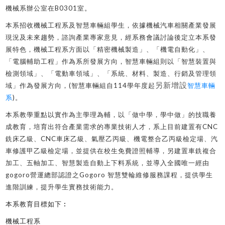
機械系辦公室在
B0301
室
。
本系招收機械工程系及智慧車輛組學生，依據機械汽車相關產業發展
現況及未來趨勢，諮詢產業專家意見，經系務會議討論後定立本系發
展特色，機械工程系方面以「精密機械製造」、「機電自動化」、
「電腦輔助工程」作為系所發展方向，智慧車輛組則以「智慧裝置與
檢測領域」、「電動車領域」、「系統、材料、製造、行銷及管理領
另新增設
域」作為發展方向，(智慧車輛組自114學年度起
智慧車輛
系
)。
本系教學重點以實作為主學理為輔，以「做中學，學中做」的技職養
成教育，培育出符合產業需求的專業技術人才，系上目前建置有CNC
銑床乙級、CNC車床乙級、氣壓乙丙級、機電整合乙丙級檢定場、汽
車修護甲乙級檢定場，並提供在校生免費證照輔導，另建置車銑複合
加工、五軸加工、智慧製造自動上下料系統，並導入全國唯一經由
gogoro營運總部認證之Gogoro 智慧雙輪維修服務課程，提供學生
進階訓練，提升學生實務技術能力。
本系
教育
目標
如下
︰
機械工程系