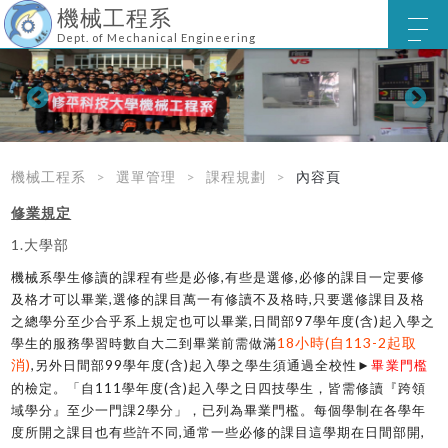
機械工程系
Dept. of Mechanical Engineering
機械工程系
選單管理
課程規劃
內容頁
修業規定
1.大學部
機械系學生修讀的課程有些是必修,有些是選修,必修的課目一定要修
及格才可以畢業,選修的課目萬一有修讀不及格時,只要選修課目及格
之總學分至少合乎系上規定也可以畢業,日間部97學年度(含)起入學之
18小時(自113-2起取
學生的服務學習時數自大二到畢業前需做滿
消)
,另外日間部99學年度(含)起入學之學生須通過全校性►
畢業門檻
的檢定。「自111學年度(含)起入學之日四技學生，皆需修讀『跨領
域學分』至少一門課2學分」，已列為畢業門檻。每個學制在各學年
度所開之課目也有些許不同,通常一些必修的課目這學期在日間部開,