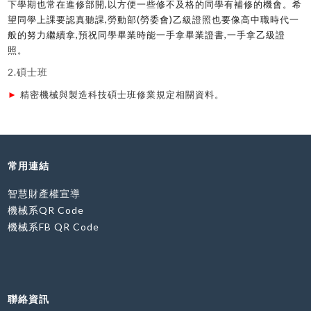
下學期也常在進修部開,以方便一些修不及格的同學有補修的機會。希
望同學上課要認真聽課,勞動部(勞委會)乙級證照也要像高中職時代一
般的努力繼續拿,預祝同學畢業時能一手拿畢業證書,一手拿乙級證
照。
2.碩士班
►
精密機械與製造科技碩士班修業規定相關資料。
常用連結
智慧財產權宣導
機械系QR Code
機械系FB QR Code
聯絡資訊