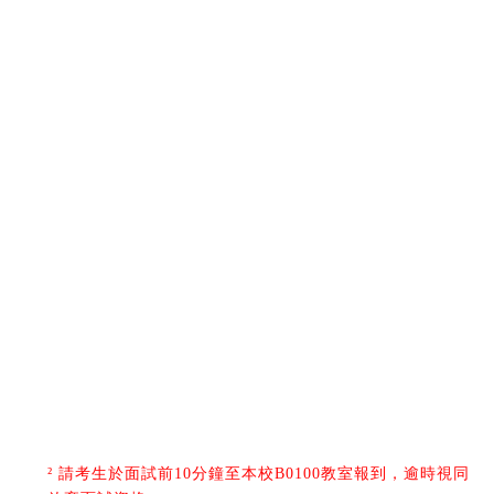
²
請考生於面試前
10
分鐘至本校
B0100
教室報到，逾時視同